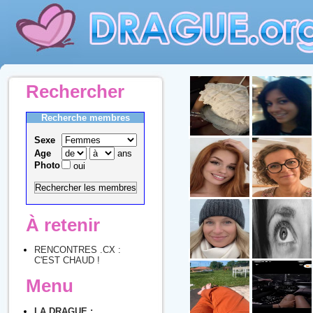
Rechercher
Recherche membres
Sexe
Age
ans
Photo
oui
À retenir
RENCONTRES .CX :
C'EST CHAUD !
Menu
LA DRAGUE :