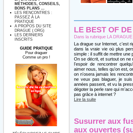
MÉTHODES, CONSEILS,
BONS PLANS ...
LES RENCONTRES :
PASSEZ À LA
PRATIQUE
A PROPOS DU SITE
LE BEST OF D
DRAGUE (.ORG)
LES DERNIERS
Dans la rubrique
LA DRAGUE : 
INSCRITS
La drague sur Internet, c'est
GUIDE PRATIQUE
dans la vraie vie où plus per
Pour draguer
simple : il suffit de mettre une
Comme un pro !
On se décrit, et surtout on n
l'espoir de rencontrer quelq
aimer nous, telles qu'on est, 
on n'osera jamais les rencontr
ne veux pas blaguer, je suis 
années passent, et vu la press
dégoter la perle rare qui m'a
pas grâce à internet ?
Lire la suite
Susurrer aux fus
aux ouvertes (su