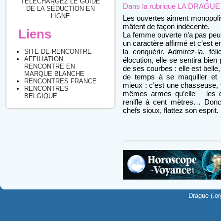
TÉLÉCHARGEZ LE GUIDE
Dans la rubrique
LA DRAGUE : 
DE LA SÉDUCTION EN
LIGNE
Les ouvertes aiment monopolise
mâtent de façon indécente.
Liens
La femme ouverte n’a pas peur 
un caractère affirmé et c’est e
la conquérir. Admirez-la, féli
SITE DE RENCONTRE
AFFILIATION
élocution, elle se sentira bien
RENCONTRE EN
de ses courbes : elle est belle,
MARQUE BLANCHE
de temps à se maquiller et à
RENCONTRES FRANCE
mieux : c’est une chasseuse, 
RENCONTRES
mêmes armes qu’elle – les dr
BELGIQUE
renifle à cent mètres… Donc
chefs sioux, flattez son esprit.
Drague (.or