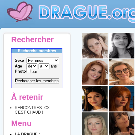
Rechercher
Recherche membres
Sexe
Age
ans
Photo
oui
À retenir
RENCONTRES .CX :
C'EST CHAUD !
Menu
LA DRAGUE :