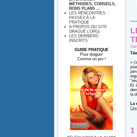
MÉTHODES, CONSEILS,
BONS PLANS ...
LES RENCONTRES :
PASSEZ À LA
PRATIQUE
A PROPOS DU SITE
L
DRAGUE (.ORG)
LES DERNIERS
T
INSCRITS
Dan
GUIDE PRATIQUE
Tém
Pour draguer
Comme un pro !
« j
jou
jam
org
"ré
Et 
der
la 
La 
Lire
1