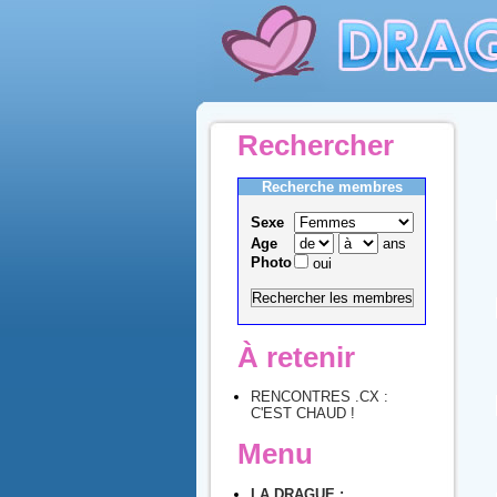
Rechercher
Recherche membres
Sexe
Age
ans
Photo
oui
À retenir
RENCONTRES .CX :
C'EST CHAUD !
Menu
LA DRAGUE :