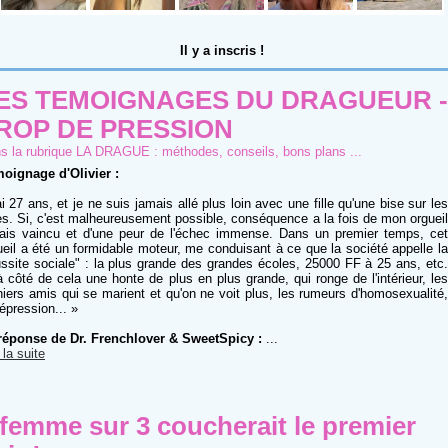
Il y a
inscris !
ES TEMOIGNAGES DU DRAGUEUR -
ROP DE PRESSION
s la rubrique
LA DRAGUE : méthodes, conseils, bons plans ...
oignage d'Olivier :
'ai 27 ans, et je ne suis jamais allé plus loin avec une fille qu'une bise sur les
es. Si, c'est malheureusement possible, conséquence a la fois de mon orgueil
ais vaincu et d'une peur de l'échec immense. Dans un premier temps, cet
ueil a été un formidable moteur, me conduisant à ce que la société appelle la
ussite sociale" : la plus grande des grandes écoles, 25000 FF à 25 ans, etc.
à côté de cela une honte de plus en plus grande, qui ronge de l'intérieur, les
niers amis qui se marient et qu'on ne voit plus, les rumeurs d'homosexualité,
dépression... »
réponse de Dr. Frenchlover & SweetSpicy :
...
 la suite
 femme sur 3 coucherait le premier