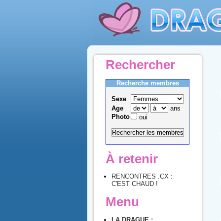
Rechercher
Recherche membres
Sexe
Age
ans
Photo
oui
À retenir
RENCONTRES .CX :
C'EST CHAUD !
Menu
LA DRAGUE :