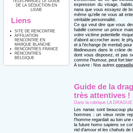
TÉLÉCHARGEZ LE GUIDE
expression du visage, habit
DE LA SÉDUCTION EN
nana que vous essayez de bra
LIGNE
même qu’elle ne vous ait ente
Liens
véritable personnalité.
Ce qui veut dire que vous dev
habillé comme un prince ma
SITE DE RENCONTRE
votre victime potentielle risq
AFFILIATION
d’abord accrocher avec le phys
RENCONTRE EN
et à l’échange (le mental) po
MARQUE BLANCHE
RENCONTRES FRANCE
libidineuses dans le crâne de 
RENCONTRES
dont vous disposez, et pas s
BELGIQUE
comme l’humour, peut fort bien
A suivre : Nos autres
conseils
Guide de la dra
très attentives !
Dans la rubrique
LA DRAGUE : 
Les nanas sont beaucoup plus
hommes : un vieux reste rept
l’homme regardait au loin une c
la future homo sapiens se conc
nid d’amour et les chahuts de l