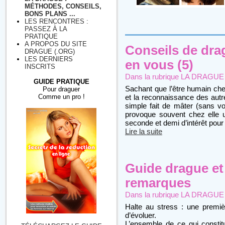
MÉTHODES, CONSEILS,
BONS PLANS ...
LES RENCONTRES :
PASSEZ À LA
PRATIQUE
A PROPOS DU SITE
Conseils de dra
DRAGUE (.ORG)
LES DERNIERS
en vous (5)
INSCRITS
Dans la rubrique
LA DRAGUE : 
GUIDE PRATIQUE
Sachant que l’être humain ch
Pour draguer
Comme un pro !
et la reconnaissance des autr
simple fait de mâter (sans vou
provoque souvent chez elle 
seconde et demi d’intérêt pour
Lire la suite
Guide drague et
remarques
Dans la rubrique
LA DRAGUE : 
Halte au stress : une premièr
d’évoluer.
L’ensemble de ce qui constitu