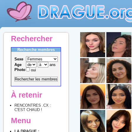
Rechercher
Recherche membres
Sexe
Age
ans
Photo
oui
À retenir
RENCONTRES .CX :
C'EST CHAUD !
Menu
LA DRAGUE :