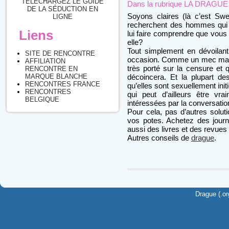
TÉLÉCHARGEZ LE GUIDE
Dans la rubrique
LA DRAGUE : 
DE LA SÉDUCTION EN
Soyons claires (là c’est Swee
LIGNE
recherchent des hommes qui c
Liens
lui faire comprendre que vous
elle?
Tout simplement en dévoilant 
SITE DE RENCONTRE
occasion. Comme un mec mature
AFFILIATION
très porté sur la censure et
RENCONTRE EN
décoincera. Et la plupart des
MARQUE BLANCHE
RENCONTRES FRANCE
qu’elles sont sexuellement init
RENCONTRES
qui peut d’ailleurs être vr
BELGIQUE
intéressées par la conversatio
Pour cela, pas d’autres solut
vos potes. Achetez des jour
aussi des livres et des revues s
Autres conseils de
drague
.
Drague (.or