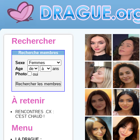
Rechercher
Recherche membres
Sexe
Age
ans
Photo
oui
À retenir
RENCONTRES .CX :
C'EST CHAUD !
Menu
LA DRAGUE :