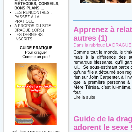
MÉTHODES, CONSEILS,
BONS PLANS ...
LES RENCONTRES :
PASSEZ À LA
PRATIQUE
A PROPOS DU SITE
Apprenez à relat
DRAGUE (.ORG)
LES DERNIERS
autres (1)
INSCRITS
Dans la rubrique
LA DRAGUE : 
GUIDE PRATIQUE
Comme tout le monde, le timide
Pour draguer
Comme un pro !
mais à la différence des au
remarque blessante, qu’il gar
lui… Se sous-estimant parce qu’
qu’une fille a détourné son rega
rien sur John Carpenter, à l’i
que la première personne à la
Mère Térésa, c’est lui-même. 
fout.
Lire la suite
Guide de la dra
adorent le sexe 