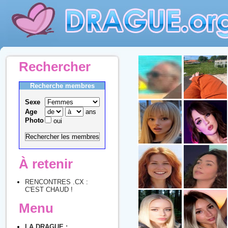
Rechercher
Recherche membres
Sexe
Age
ans
Photo
oui
À retenir
RENCONTRES .CX :
C'EST CHAUD !
Menu
LA DRAGUE :