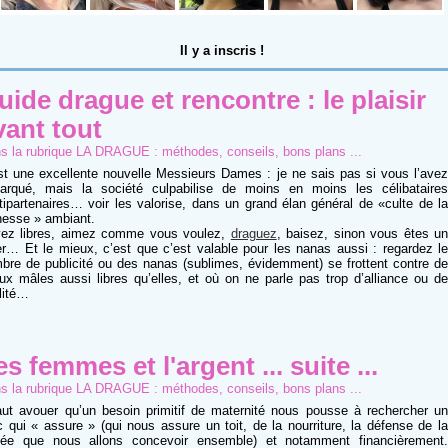
Il y a
inscris !
uide drague et rencontre : le plaisir
vant tout
s la rubrique
LA DRAGUE : méthodes, conseils, bons plans ...
st une excellente nouvelle Messieurs Dames : je ne sais pas si vous l’avez
arqué, mais la société culpabilise de moins en moins les célibataires
tipartenaires… voir les valorise, dans un grand élan général de «culte de la
nesse » ambiant.
ez libres, aimez comme vous voulez,
draguez
, baisez, sinon vous êtes u
er… Et le mieux, c’est que c’est valable pour les nanas aussi : regardez le
bre de publicité ou des nanas (sublimes, évidemment) se frottent contre de
ux mâles aussi libres qu’elles, et où on ne parle pas trop d’alliance ou de
élité…
es femmes et l'argent ... suite ...
s la rubrique
LA DRAGUE : méthodes, conseils, bons plans ...
faut avouer qu’un besoin primitif de maternité nous pousse à rechercher un
 qui « assure » (qui nous assure un toit, de la nourriture, la défense de la
tée que nous allons concevoir ensemble) et notamment financièrement.