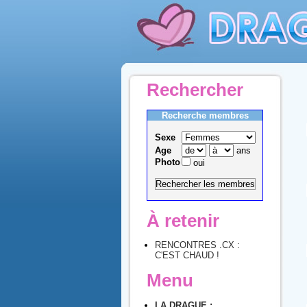
Rechercher
Recherche membres
Sexe
Age
ans
Photo
oui
À retenir
RENCONTRES .CX :
C'EST CHAUD !
Menu
LA DRAGUE :