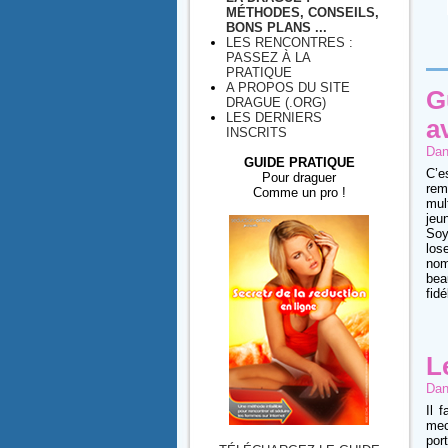
MÉTHODES, CONSEILS,
BONS PLANS ...
LES RENCONTRES :
PASSEZ À LA
PRATIQUE
A PROPOS DU SITE
G
DRAGUE (.ORG)
LES DERNIERS
a
INSCRITS
Dan
GUIDE PRATIQUE
C’e
Pour draguer
rem
Comme un pro !
mul
jeu
Soy
los
nom
bea
fid
L
Dan
Il 
mec
por