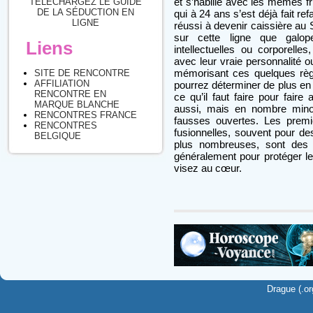
et s’habille avec les mêmes fr
TÉLÉCHARGEZ LE GUIDE
DE LA SÉDUCTION EN
qui à 24 ans s’est déjà fait ref
LIGNE
réussi à devenir caissière au
sur cette ligne que galope
Liens
intellectuelles ou corporelles
avec leur vraie personnalité o
mémorisant ces quelques règl
SITE DE RENCONTRE
AFFILIATION
pourrez déterminer de plus en 
RENCONTRE EN
ce qu’il faut faire pour faire
MARQUE BLANCHE
aussi, mais en nombre minor
RENCONTRES FRANCE
fausses ouvertes. Les premi
RENCONTRES
fusionnelles, souvent pour de
BELGIQUE
plus nombreuses, sont des f
généralement pour protéger leu
visez au cœur.
Drague (.or