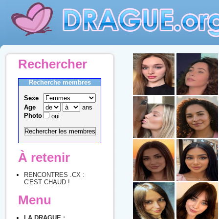
Rechercher
Recherche membres
Sexe
Age
ans
Photo
oui
À retenir
RENCONTRES .CX :
C'EST CHAUD !
Menu
LA DRAGUE :