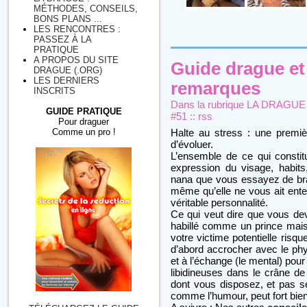
MÉTHODES, CONSEILS,
BONS PLANS ...
LES RENCONTRES :
PASSEZ À LA
PRATIQUE
A PROPOS DU SITE
Guide drague et
DRAGUE (.ORG)
LES DERNIERS
remarques
INSCRITS
Dans la rubrique
LA DRAGUE : 
GUIDE PRATIQUE
#51
::
rss
Pour draguer
Comme un pro !
Halte au stress : une premièr
d’évoluer.
L’ensemble de ce qui constitu
expression du visage, habit
nana que vous essayez de bra
même qu’elle ne vous ait ente
véritable personnalité.
Ce qui veut dire que vous dev
habillé comme un prince ma
votre victime potentielle risq
d’abord accrocher avec le phys
et à l’échange (le mental) po
libidineuses dans le crâne de 
dont vous disposez, et pas s
comme l’humour, peut fort bien