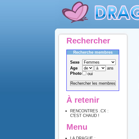
Rechercher
Recherche membres
Sexe
Age
ans
Photo
oui
À retenir
RENCONTRES .CX :
C'EST CHAUD !
Menu
LA DRAGUE :