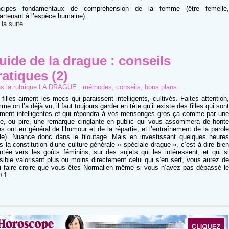
ncipes fondamentaux de compréhension de la femme (être femelle,
artenant à l’espèce humaine).
 la suite
uide de la drague : conseils
ratiques (2)
s la rubrique
LA DRAGUE : méthodes, conseils, bons plans ...
 filles aiment les mecs qui paraissent intelligents, cultivés. Faites attention,
e on l’a déjà vu, il faut toujours garder en tête qu’il existe des filles qui sont
iment intelligentes et qui répondra à vos mensonges gros ça comme par une
fe, ou pire, une remarque cinglante en public qui vous assommera de honte
les ont en général de l’humour et de la répartie, et l’entraînement de la parole
ile). Nuance donc dans le filoutage. Mais en investissant quelques heures
s la constitution d’une culture générale « spéciale drague », c’est à dire bien
entée vers les goûts féminins, sur des sujets qui les intéressent, et qui si
sible valorisant plus ou moins directement celui qui s’en sert, vous aurez de
i faire croire que vous êtes Normalien même si vous n’avez pas dépassé le
+1.