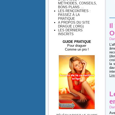
MÉTHODES, CONSEILS,
BONS PLANS ...
LES RENCONTRES :
PASSEZ À LA
PRATIQUE
A PROPOS DU SITE
I
DRAGUE (.ORG)
LES DERNIERS
O
INSCRITS
Dan
GUIDE PRATIQUE
L’a
Pour draguer
âme
Comme un pro !
rec
(do
cro
la 
dav
inte
Lire
L
e
Dan
Ave