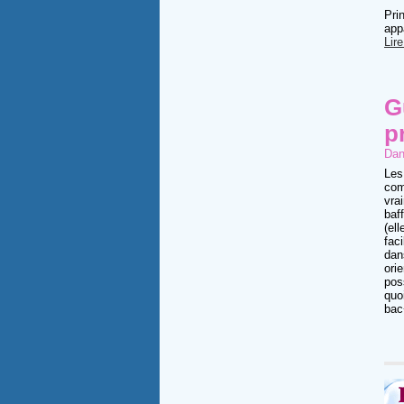
Pri
app
Lire
G
p
Dan
Les
comm
vra
baf
(el
fac
dan
ori
pos
quo
bac