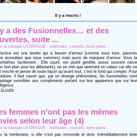
Il y a
inscris !
l y a des Fusionnelles… et des
uvertes, suite ...
s la rubrique
LA DRAGUE : méthodes, conseils, bons plans ...
ffective est une tendre qui a besoin d’amour (comme nous tous, pauvres
s esseulées que nous sommes) mais aussi de marques d’amour. Vous la
onnaîtrez facilement : Elle sourit, est plutôt gentille, assez souvent naïve
nc bon plan pour les débutants), ne se met que rarement en valeur car elle se
it moche et pense de toute façon qu’avant tout, c’est le fond qui compte. Pour
séduire, il faut savoir que, par un étrange phénomène, les fusionnelles sont
antage sensibles aux compliments portant sur leur apparence que sur leur
lligence.
 la suite
es femmes n’ont pas les mêmes
nvies selon leur âge (4)
s la rubrique
LA DRAGUE : méthodes, conseils, bons plans ...
c la trentenaire, si elle n’est pas immonde et donc irrémédiablement tirée