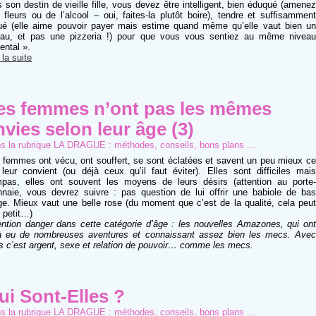
s son destin de vieille fille, vous devez être intelligent, bien éduqué (amenez
 fleurs ou de l’alcool – oui, faites-la plutôt boire), tendre et suffisamment
qué (elle aime pouvoir payer mais estime quand même qu’elle vaut bien un
tau, et pas une pizzeria !) pour que vous vous sentiez au même niveau
ental ».
 la suite
es femmes n’ont pas les mêmes
nvies selon leur âge (3)
s la rubrique
LA DRAGUE : méthodes, conseils, bons plans ...
 femmes ont vécu, ont souffert, se sont éclatées et savent un peu mieux ce
 leur convient (ou déjà ceux qu’il faut éviter). Elles sont difficiles mais
pas, elles ont souvent les moyens de leurs désirs (attention au porte-
naie, vous devrez suivre : pas question de lui offrir une babiole de bas
ge. Mieux vaut une belle rose (du moment que c’est de la qualité, cela peut
e petit…)
ention danger dans cette catégorie d’âge : les nouvelles Amazones, qui ont
à eu de nombreuses aventures et connaissant assez bien les mecs. Avec
es c’est argent, sexe et relation de pouvoir… comme les mecs.
ui Sont-Elles ?
s la rubrique
LA DRAGUE : méthodes, conseils, bons plans ...