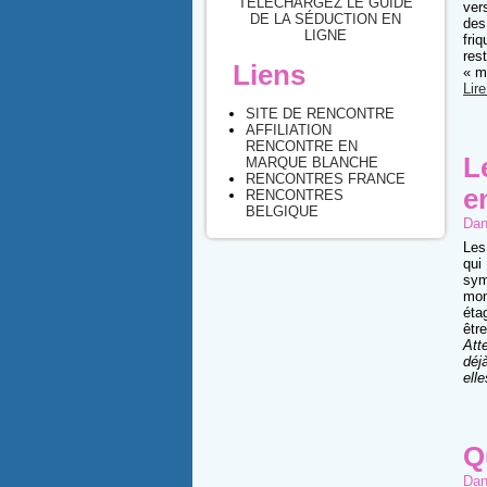
TÉLÉCHARGEZ LE GUIDE
ver
DE LA SÉDUCTION EN
des
LIGNE
fri
res
Liens
« m
Lire
SITE DE RENCONTRE
AFFILIATION
RENCONTRE EN
L
MARQUE BLANCHE
RENCONTRES FRANCE
e
RENCONTRES
BELGIQUE
Dan
Les
qui
sym
mon
éta
êtr
Att
déj
ell
Q
Dan