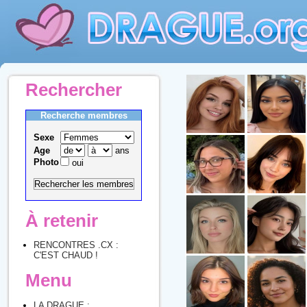
Rechercher
Recherche membres
Sexe
Age
ans
Photo
oui
À retenir
RENCONTRES .CX :
C'EST CHAUD !
Menu
LA DRAGUE :