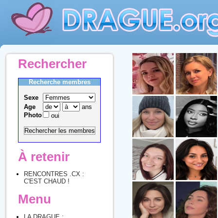
Rechercher
Recherche membres
Sexe
Age
ans
Photo
oui
À retenir
RENCONTRES .CX :
C'EST CHAUD !
Menu
LA DRAGUE :