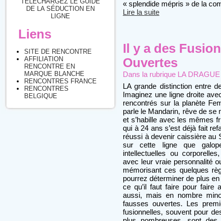
TÉLÉCHARGEZ LE GUIDE
« splendide mépris » de la c
DE LA SÉDUCTION EN
Lire la suite
LIGNE
Liens
Il y a des Fusio
SITE DE RENCONTRE
AFFILIATION
Ouvertes
RENCONTRE EN
Dans la rubrique
LA DRAGUE : 
MARQUE BLANCHE
RENCONTRES FRANCE
LA grande distinction entre 
RENCONTRES
Imaginez une ligne droite ave
BELGIQUE
rencontrés sur la planète Fem
parle le Mandarin, rêve de se
et s’habille avec les mêmes fr
qui à 24 ans s’est déjà fait ref
réussi à devenir caissière au
sur cette ligne que galope
intellectuelles ou corporelles
avec leur vraie personnalité o
mémorisant ces quelques règl
pourrez déterminer de plus en 
ce qu’il faut faire pour faire
aussi, mais en nombre minor
fausses ouvertes. Les premi
fusionnelles, souvent pour de
plus nombreuses, sont des f