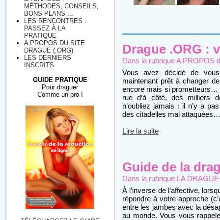
MÉTHODES, CONSEILS,
BONS PLANS ...
LES RENCONTRES :
PASSEZ À LA
PRATIQUE
A PROPOS DU SITE
Drague .ORG : v
DRAGUE (.ORG)
LES DERNIERS
Dans la rubrique
A PROPOS du
INSCRITS
Vous avez décidé de vous i
GUIDE PRATIQUE
maintenant prêt à changer de v
Pour draguer
encore mais si prometteurs… Q
Comme un pro !
rue d’à côté, des milliers d
n’oubliez jamais : il n’y a pa
des citadelles mal attaquées
Lire la suite
Guide de la drague
Dans la rubrique
LA DRAGUE : 
À l’inverse de l’affective, lor
répondre à votre approche (c’
entre les jambes avec la désag
au monde. Vous vous rappele