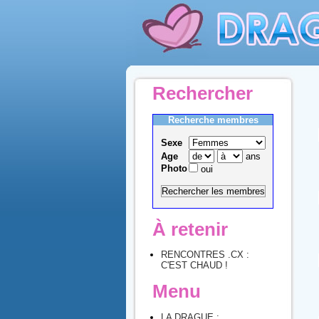
Rechercher
Recherche membres
Sexe
Age
ans
Photo
oui
À retenir
RENCONTRES .CX :
C'EST CHAUD !
Menu
LA DRAGUE :