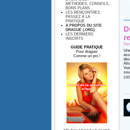
MÉTHODES, CONSEILS,
BONS PLANS ...
LES RENCONTRES :
PASSEZ À LA
PRATIQUE
A PROPOS DU SITE
D
DRAGUE (.ORG)
LES DERNIERS
r
INSCRITS
Dan
GUIDE PRATIQUE
Une
Pour draguer
ass
Comme un pro !
des
Afr
Voi
sou
con