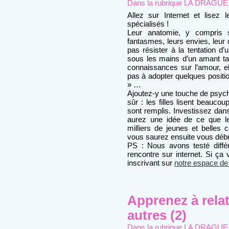
Dans la rubrique
LA DRAGUE : 
Allez sur Internet et lisez
spécialisés !
Leur anatomie, y compris se
fantasmes, leurs envies, leur
pas résister à la tentation d
sous les mains d’un amant ta
connaissances sur l’amour, ell
pas à adopter quelques positio
» …
Ajoutez-y une touche de psycho
sûr : les filles lisent beauco
sont remplis. Investissez dan
aurez une idée de ce que l
milliers de jeunes et belles 
vous saurez ensuite vous déb
PS : Nous avons testé diffé
rencontre sur internet. Si ça
inscrivant sur
notre espace de
Apprenez à relat
autres (2)
Dans la rubrique
LA DRAGUE : 