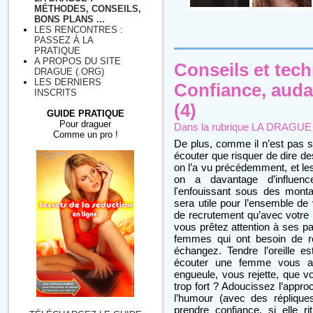
MÉTHODES, CONSEILS,
BONS PLANS ...
LES RENCONTRES :
PASSEZ À LA
PRATIQUE
A PROPOS DU SITE
Conseils et tec
DRAGUE (.ORG)
LES DERNIERS
Confiance, auda
INSCRITS
(4)
GUIDE PRATIQUE
Pour draguer
Dans la rubrique
LA DRAGUE : 
Comme un pro !
De plus, comme il n’est pas sûr 
écouter que risquer de dire d
on l’a vu précédemment, et l
on a davantage d’influenc
l'enfouissant sous des mont
sera utile pour l’ensemble de 
de recrutement qu’avec votre m
vous prêtez attention à ses pa
femmes qui ont besoin de r
échangez. Tendre l’oreille 
écouter une femme vous ap
engueule, vous rejette, que v
trop fort ? Adoucissez l’appro
l’humour (avec des réplique
prendre confiance, si elle 