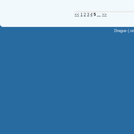
<<
1
2
3
4
5
…
>>
Drague (.or