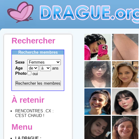
Rechercher
Recherche membres
Sexe
Age
ans
Photo
oui
À retenir
RENCONTRES .CX :
C'EST CHAUD !
Menu
LA DRAGUE :