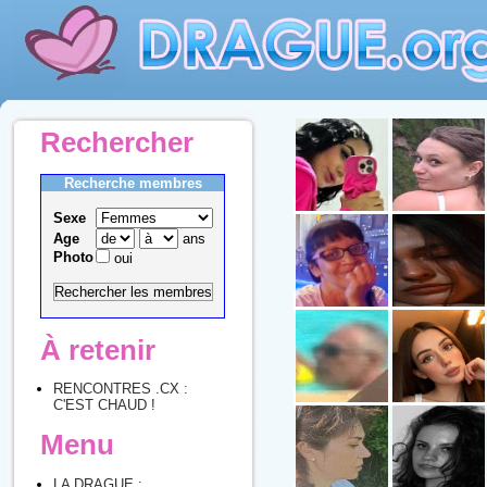
Rechercher
Recherche membres
Sexe
Age
ans
Photo
oui
À retenir
RENCONTRES .CX :
C'EST CHAUD !
Menu
LA DRAGUE :