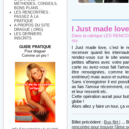
MÉTHODES, CONSEILS,
BONS PLANS ...
LES RENCONTRES :
PASSEZ À LA
PRATIQUE
A PROPOS DU SITE
I Just made love 
DRAGUE (.ORG)
LES DERNIERS
Dans la rubrique
LES RENCONT
INSCRITS
rss
GUIDE PRATIQUE
I Just made love, c’est le n
Pour draguer
recenser quand les internaut
Comme un pro !
rendez-vous sur le site www
petites affaires avec votre pa
carte ou avez-vous fait l’amou
être renseignées, comme les 
extérieur) mais aussi et surto
Sans s’enregistrer il est poss
as fais l’amour récemment, conn
et leur ressenti etc.
Cette opération aurait pour bu
globe !
Alors allez y faire un tour, ça
Billet précédent :
Bus flirt !
... B
rencontre pour trouver l’âme 