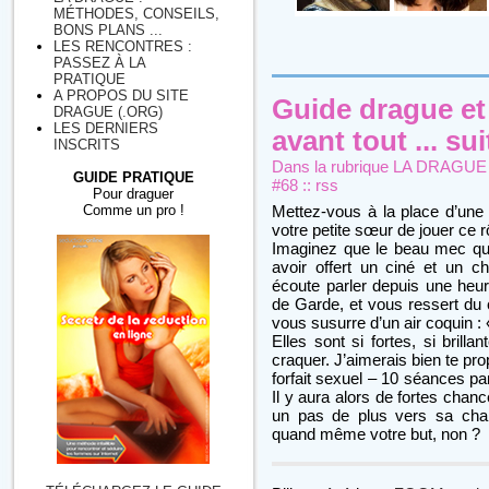
MÉTHODES, CONSEILS,
BONS PLANS ...
LES RENCONTRES :
PASSEZ À LA
PRATIQUE
A PROPOS DU SITE
Guide drague et 
DRAGUE (.ORG)
LES DERNIERS
avant tout ... sui
INSCRITS
Dans la rubrique
LA DRAGUE : 
GUIDE PRATIQUE
#68
::
rss
Pour draguer
Comme un pro !
Mettez-vous à la place d’un
votre petite sœur de jouer ce r
Imaginez que le beau mec qui
avoir offert un ciné et un c
écoute parler depuis une heur
de Garde, et vous ressert du
vous susurre d’un air coquin :
Elles sont si fortes, si brill
craquer. J’aimerais bien te pro
forfait sexuel – 10 séances p
Il y aura alors de fortes chanc
un pas de plus vers sa cham
quand même votre but, non ?