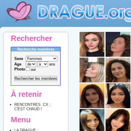
Rechercher
Recherche membres
Sexe
Age
ans
Photo
oui
À retenir
RENCONTRES .CX :
C'EST CHAUD !
Menu
LA DRAGUE :