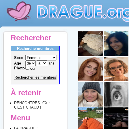
Rechercher
Recherche membres
Sexe
Age
ans
Photo
oui
À retenir
RENCONTRES .CX :
C'EST CHAUD !
Menu
LA DRAGUE :