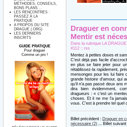
MÉTHODES, CONSEILS,
BONS PLANS ...
LES RENCONTRES :
PASSEZ À LA
PRATIQUE
A PROPOS DU SITE
Draguer en conn
DRAGUE (.ORG)
LES DERNIERS
Mentir est néces
INSCRITS
Dans la rubrique
LA DRAGUE : 
GUIDE PRATIQUE
#112
::
rss
Pour draguer
Comme un pro !
Mentez à petites doses et san
C’est déjà pas facile d’accroch
en plus se faire jeter pour u
rétablissez-la rapidement, pré
mensonges pour les lui faire c
grande histoire d’amour, qui a
qu’il n’a pas passé deux ans m
dira bien évidemment, c
dragueurs : « c’est un menteu
choses. Et il ne me l’a jamais
vous. C’est à prendre tel que
Billet précédent :
Draguer en c
nécessaire (2)
... Billet suivant