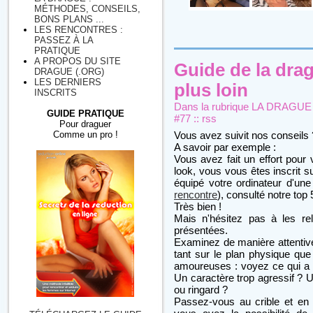
MÉTHODES, CONSEILS,
BONS PLANS ...
LES RENCONTRES :
PASSEZ À LA
PRATIQUE
A PROPOS DU SITE
Guide de la drag
DRAGUE (.ORG)
LES DERNIERS
plus loin
INSCRITS
Dans la rubrique
LA DRAGUE : 
GUIDE PRATIQUE
#77
::
rss
Pour draguer
Comme un pro !
Vous avez suivit nos conseils 
A savoir par exemple :
Vous avez fait un effort pour 
look, vous vous êtes inscrit s
équipé votre ordinateur d'un
rencontre
), consulté notre top 
Très bien !
Mais n'hésitez pas à les reli
présentées.
Examinez de manière attentiv
tant sur le plan physique qu
amoureuses : voyez ce qui a 
Un caractère trop agressif ? 
ou ringard ?
Passez-vous au crible et en