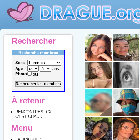
Rechercher
Recherche membres
Sexe
Age
ans
Photo
oui
À retenir
RENCONTRES .CX :
C'EST CHAUD !
Menu
LA DRAGUE :