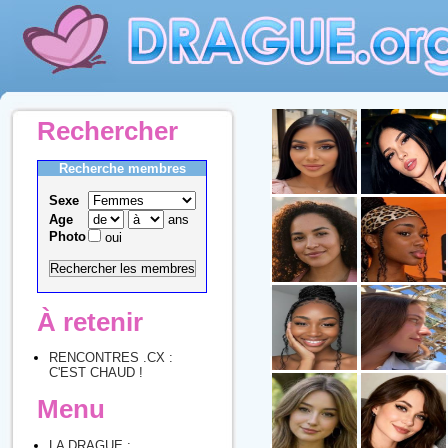
Rechercher
Recherche membres
Sexe
Age
ans
Photo
oui
À retenir
RENCONTRES .CX :
C'EST CHAUD !
Menu
LA DRAGUE :