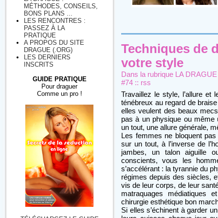
MÉTHODES, CONSEILS,
BONS PLANS ...
LES RENCONTRES :
PASSEZ À LA
PRATIQUE
A PROPOS DU SITE
Techniques de dr
DRAGUE (.ORG)
LES DERNIERS
votre style
INSCRITS
Dans la rubrique
LA DRAGUE : 
GUIDE PRATIQUE
#74
::
rss
Pour draguer
Comme un pro !
Travaillez le style, l’allure 
ténébreux au regard de braise »
elles veulent des beaux mecs
pas à un physique ou même un
un tout, une allure générale, m
Les femmes ne bloquent pas 
sur un tout, à l’inverse de l
jambes, un talon aiguille
conscients, vous les homme
s’accélérant : la tyrannie du ph
régimes depuis des siècles, et
vis de leur corps, de leur sant
matraquages médiatiques et
chirurgie esthétique bon marc
Si elles s’échinent à garder u